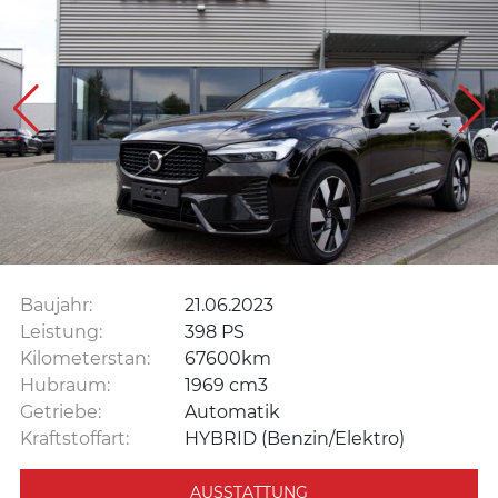
Baujahr:
21.06.2023
Leistung:
398 PS
Kilometerstan:
67600km
Hubraum:
1969 cm3
Getriebe:
Automatik
Kraftstoffart:
HYBRID (Benzin/Elektro)
AUSSTATTUNG