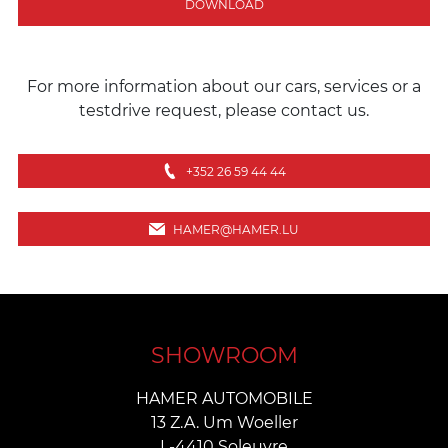
DOWNLOAD
For more information about our cars, services or a
testdrive request, please contact us.
+352 26 59 44 44
HAMER@HAMER.LU
SHOWROOM
HAMER AUTOMOBILE
13 Z.A. Um Woeller
L-4410 Soleuvre