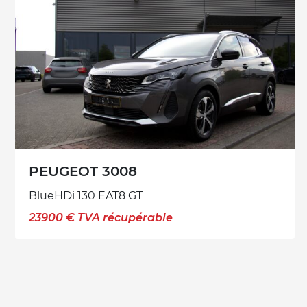
PEUGEOT 3008
BlueHDi 130 EAT8 GT
23900 € TVA récupérable