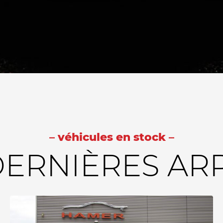
– véhicules en stock –
ERNIÈRES AR