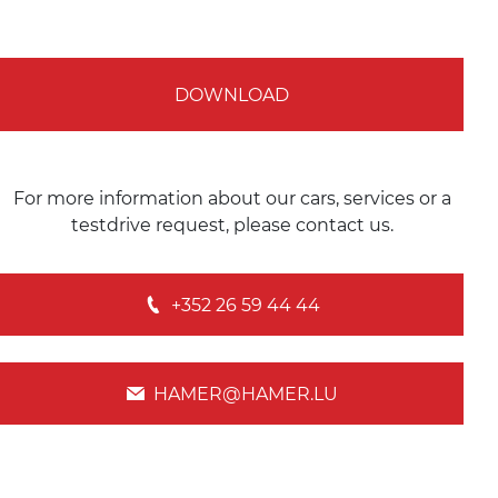
DOWNLOAD
For more information about our cars, services or a
testdrive request, please contact us.
+352 26 59 44 44
HAMER@HAMER.LU