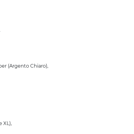
,
r (Argento Chiaro),
 XL),