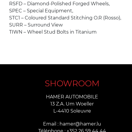
RSFD – Diamond-Polished Forged Wheels,
SPEC – Special Equipment,
STC1 – Coloured Standard Stitching O.R (Rosso),
SURR – Surround View
TIWN – Wheel Stud Bolts in Titanium
SHOWROOM
HAMER AUTOMOBILE
13 Z.A. Um Woeller
L-4410 Soleuvre
Email : hamer@hamer.lu
Téléphone : +352 26 59 44 44