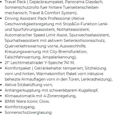
Travel Pack ( Gepäckraumpaket, Panorama Glasdach,
Sonnenschutzrollo fuer hintere Tuerseitenscheiben
mechanisch, Travel & Comfort System),
Driving Assistant Pack Professional (Aktive
Geschwindigkeitsregelung mit Stop&Go-Funktion Lenk-
und Spurführungsassistent, Nothalteassistent,
Automatischer Speed Limit Assist, Spurwechselassistent,
Spurhalteassistent mit aktivem Seitenkollisionsschutz,
Querverkehrswarnung vorne, Ausweichhilfe,
Kreuzungswarnung mit City-Bremsfunktion,
Falschfahrwarnung, Ampelerkennung),
21″ Leichtmetallräder Y-Speiche 741 M,
Komfortpaket ( Getränkehalter temperiert, Sitzheizung
vorn und hinten, Wärmekomfort Paket vorn inklusive
beheizte Armauflagen vorn in den Türen, Lenkradheizung),
Aktive Sitzbelüftung vorn,
Anhängerkupplung mit schwenkbarem Kugelkopf,
Klimaautomatik mit 4-Zonenregelung,
BMW Niere Iconic Glow,
Komfortzugang,
Sonnenschutzverglasung.