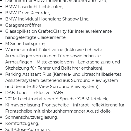
Dachhimmel BMW Individual Alcantara anthrazit,
BMW Laserlicht Lichtstufen,
BMW Drive Recorder,
BMW Individual Hochglanz Shadow Line,
Garagentoröffner,
Glasapplikation CraftedClarity für Interieurelemente
handgefertigte Glaselemente,
M Sicherheitsgurte,
Wärmekomfort Paket vorne (Inklusive beheizte
Armauflagen vorn in den Türen sowie beheizte
Armauflagen – Mittekonsole vorn – Lenkradheizung und
Sitzheizung für Fahrer und Beifahrer enthalten),
Parking Assistant Plus (Kamera- und ultraschallbasiertes
Assistenzsystem bestehend aus Surround View System
und Remote 3D View Surround View System),
DAB-Tuner – inklusive DAB+,
20″ M Leichtmetallräder Y-Speiche 728 M Jetblack,
Klimaverglasung-Frontscheibe – infrarot -reflektierend für
Frontscheibe mit einbruchhemmender Akustikfolie,
Sonnenschutzverglasung,
Komfortzugang,
Soft-Close-Automatik,