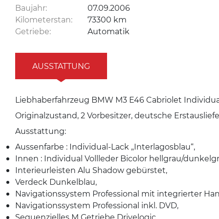
Baujahr:
07.09.2006
Kilometerstan:
73300 km
Getriebe:
Automatik
AUSSTATTUNG
Liebhaberfahrzeug BMW M3 E46 Cabriolet Individual 
Originalzustand, 2 Vorbesitzer, deutsche Erstausli
Ausstattung:
Aussenfarbe : Individual-Lack „Interlagosblau“,
Innen : Individual Vollleder Bicolor hellgrau/dunkelg
Interieurleisten Alu Shadow gebürstet,
Verdeck Dunkelblau,
Navigationssystem Professional mit integrierter H
Navigationssystem Professional inkl. DVD,
Sequenzielles M Getriebe Drivelogic,