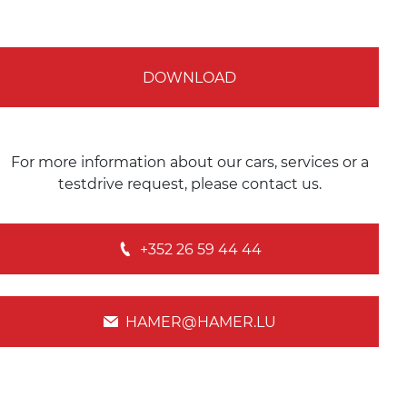
DOWNLOAD
For more information about our cars, services or a
testdrive request, please contact us.
+352 26 59 44 44
HAMER@HAMER.LU