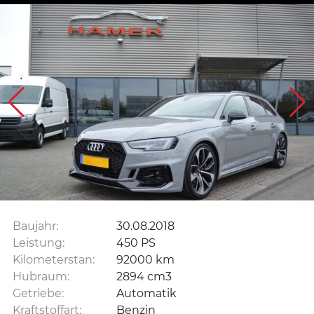
Baujahr:
30.08.2018
Leistung:
450 PS
Kilometerstan:
92000 km
Hubraum:
2894 cm3
Getriebe:
Automatik
Kraftstoffart:
Benzin