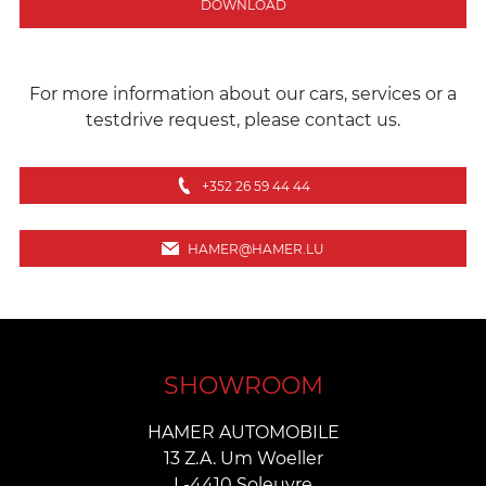
DOWNLOAD
For more information about our cars, services or a
testdrive request, please contact us.
+352 26 59 44 44
HAMER@HAMER.LU
SHOWROOM
HAMER AUTOMOBILE
13 Z.A. Um Woeller
L-4410 Soleuvre