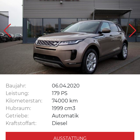
Baujahr:
06.04.2020
Leistung:
179 PS
Kilometerstan:
74000 km
Hubraum:
1999 cm3
Getriebe:
Automatik
Kraftstoffart:
Diesel
AUSSTATTUNG