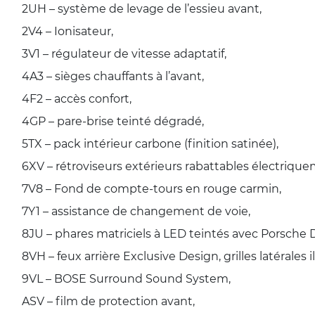
2UH – système de levage de l’essieu avant,
2V4 – Ionisateur,
3V1 – régulateur de vitesse adaptatif,
4A3 – sièges chauffants à l’avant,
4F2 – accès confort,
4GP – pare-brise teinté dégradé,
5TX – pack intérieur carbone (finition satinée),
6XV – rétroviseurs extérieurs rabattables électrique
7V8 – Fond de compte-tours en rouge carmin,
7Y1 – assistance de changement de voie,
8JU – phares matriciels à LED teintés avec Porsche
8VH – feux arrière Exclusive Design, grilles latérales 
9VL – BOSE Surround Sound System,
ASV – film de protection avant,