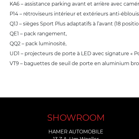
KA6 – assistance parking avant et arrière avec camér
P14 – rétroviseurs intérieur et extérieurs anti-éblou
Q1J – sièges Sport Plus adaptatifs à l’avant (18 posi
QE1 – pack rangement,
QQ2 – pack luminosité,
UD1 – projecteurs de porte à LED avec signature « Po
VT9 – baguettes de seuil de porte en aluminium bros
SHOWROOM
HAMER AUTOMOBILE
13 Z.A. Um Woeller