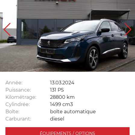
Année:
13.03.2024
Puissance:
131 PS
Kilométrage:
28800 km
Cylindrée:
1499 cm3
Boîte:
boîte automatique
Carburant:
diesel
ÉQUIPEMENTS / OPTIONS