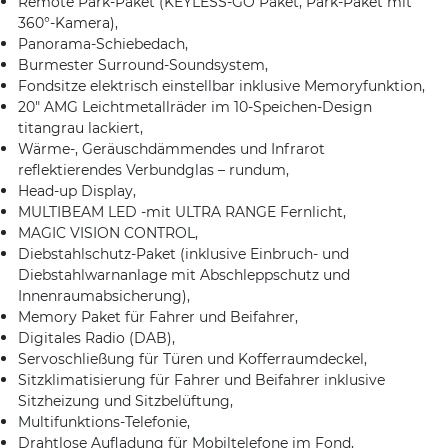
Remote Park-Paket (KEYLESS-GO Paket, Park-Paket mit
360°-Kamera),
Panorama-Schiebedach,
Burmester Surround-Soundsystem,
Fondsitze elektrisch einstellbar inklusive Memoryfunktion,
20″ AMG Leichtmetallräder im 10-Speichen-Design
titangrau lackiert,
Wärme-, Geräuschdämmendes und Infrarot
reflektierendes Verbundglas – rundum,
Head-up Display,
MULTIBEAM LED -mit ULTRA RANGE Fernlicht,
MAGIC VISION CONTROL,
Diebstahlschutz-Paket (inklusive Einbruch- und
Diebstahlwarnanlage mit Abschleppschutz und
Innenraumabsicherung),
Memory Paket für Fahrer und Beifahrer,
Digitales Radio (DAB),
Servoschließung für Türen und Kofferraumdeckel,
Sitzklimatisierung für Fahrer und Beifahrer inklusive
Sitzheizung und Sitzbelüftung,
Multifunktions-Telefonie,
Drahtlose Aufladung für Mobiltelefone im Fond,