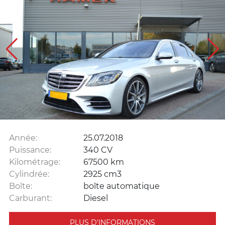
Année:
25.07.2018
Puissance:
340 CV
Kilométrage:
67500 km
Cylindrée:
2925 cm3
Boîte:
boîte automatique
Carburant:
Diesel
PLUS D'INFORMATIONS