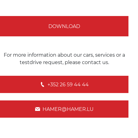
DOWNLOAD
For more information about our cars, services or a
testdrive request, please contact us.
+352 26 59 44 44
HAMER@HAMER.LU