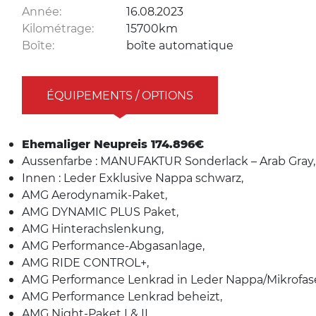
Année:
16.08.2023
Kilométrage:
15700km
Boîte:
boîte automatique
ÉQUIPEMENTS / OPTIONS
Ehemaliger Neupreis 174.896€
Aussenfarbe : MANUFAKTUR Sonderlack – Arab Gray,
Innen : Leder Exklusive Nappa schwarz,
AMG Aerodynamik-Paket,
AMG DYNAMIC PLUS Paket,
AMG Hinterachslenkung,
AMG Performance-Abgasanlage,
AMG RIDE CONTROL+,
AMG Performance Lenkrad in Leder Nappa/Mikrofa
AMG Performance Lenkrad beheizt,
AMG Night-Paket I & II,