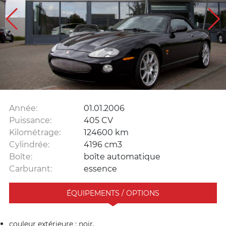
Année:
01.01.2006
Puissance:
405 CV
Kilométrage:
124600 km
Cylindrée:
4196 cm3
Boîte:
boîte automatique
Carburant:
essence
ÉQUIPEMENTS / OPTIONS
couleur extérieure : noir,