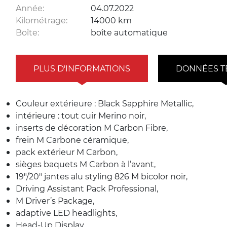
Année:
04.07.2022
Kilométrage:
14000 km
Boîte:
boîte automatique
PLUS D'INFORMATIONS
DONNÉES T
Couleur extérieure : Black Sapphire Metallic,
intérieure : tout cuir Merino noir,
inserts de décoration M Carbon Fibre,
frein M Carbone céramique,
pack extérieur M Carbon,
sièges baquets M Carbon à l’avant,
19″/20″ jantes alu styling 826 M bicolor noir,
Driving Assistant Pack Professional,
M Driver’s Package,
adaptive LED headlights,
Head-Up Display,