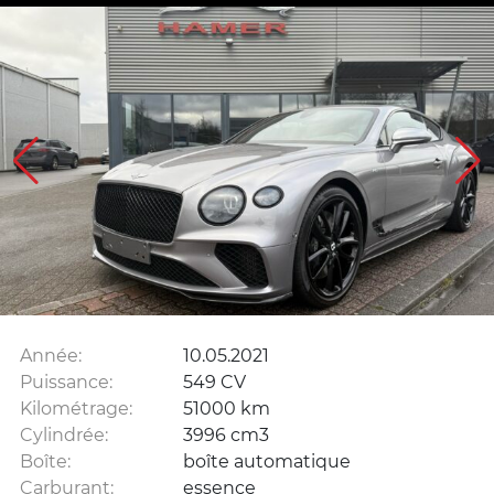
Année:
10.05.2021
Puissance:
549 CV
Kilométrage:
51000 km
Cylindrée:
3996 cm3
Boîte:
boîte automatique
Carburant:
essence