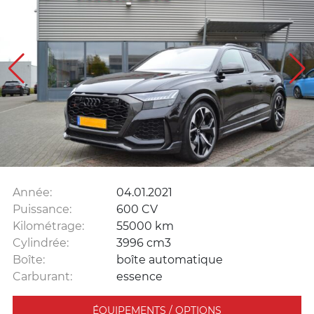
Année:
04.01.2021
Puissance:
600 CV
Kilométrage:
55000 km
Cylindrée:
3996 cm3
Boîte:
boîte automatique
Carburant:
essence
ÉQUIPEMENTS / OPTIONS