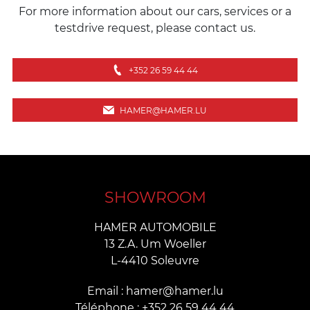
For more information about our cars, services or a
testdrive request, please contact us.
+352 26 59 44 44
HAMER@HAMER.LU
SHOWROOM
HAMER AUTOMOBILE
13 Z.A. Um Woeller
L-4410 Soleuvre
Email : hamer@hamer.lu
Téléphone : +352 26 59 44 44