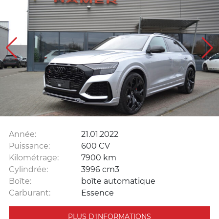
Année:
21.01.2022
Puissance:
600 CV
Kilométrage:
7900 km
Cylindrée:
3996 cm3
Boîte:
boîte automatique
Carburant:
Essence
PLUS D'INFORMATIONS