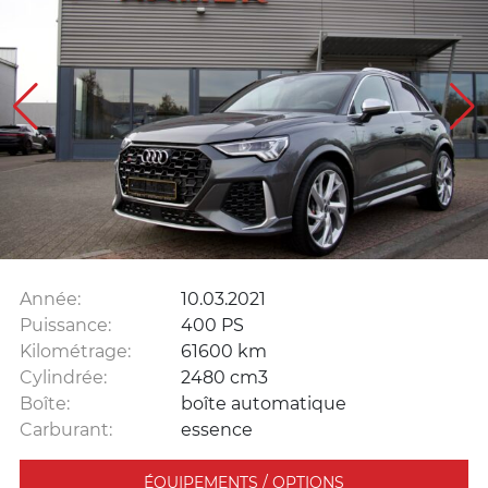
Année:
10.03.2021
Puissance:
400 PS
Kilométrage:
61600 km
Cylindrée:
2480 cm3
Boîte:
boîte automatique
Carburant:
essence
ÉQUIPEMENTS / OPTIONS